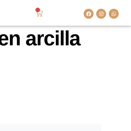
0
n arcilla