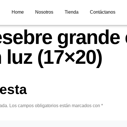
Home
Nosotros
Tienda
Contáctanos
ebre grande e
n luz (17×20)
esta
cada.
Los campos obligatorios están marcados con
*